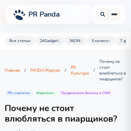
PR Panda
Все статьи
24Gadget
36ON
5 колесо
7 дач
1
1
1
Почему не
PR
стоит
Главная
/
PANDA.Журнал
/
/
Культура
влюбляться в
пиарщиков?
PR-стратегия
Маркетинг
Продвижение бизнеса в СМИ
Почему не стоит
влюбляться в пиарщиков?