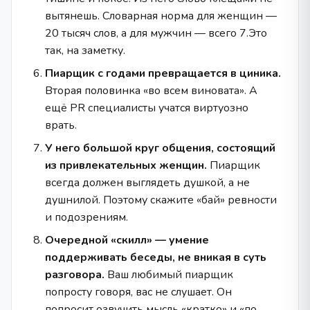
вытянешь. Словарная норма для женщин —
20 тысяч слов, а для мужчин — всего 7.Это
так, на заметку.
Пиарщик с годами превращается в циника.
Вторая половинка «во всем виновата». А
ещё PR специалисты учатся виртуозно
врать.
У него большой круг общения, состоящий
из привлекательных женщин.
Пиарщик
всегда должен выглядеть душкой, а не
душнилой. Поэтому скажите «бай» ревности
и подозрениям.
Очередной «скилл» — умение
поддерживать беседы, не вникая в суть
разговора.
Ваш любимый пиарщик
попросту говоря, вас не слушает. Он
попросит озвучить мысль «кратко» и «по