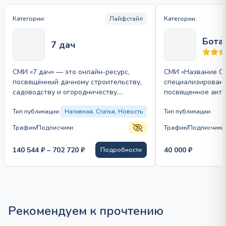
Категории:
Лайфстайл
Категории:
Бота
7 дач
СМИ «7 дач» — это онлайн-ресурс,
СМИ «Название С
посвящённый дачному строительству,
специализированн
садоводству и огородничеству.
посвященное акту
Издание предлагает разнообразный
области [тематик
контент, включая новости, статьи,
Тип публикации:
Нативная, Статья, Новость
предлагает читат
Тип публикации:
советы…
публикации стате
Трафик/Подписчики:
Трафик/Подписчики:
Диапазон
140 544
₽
–
702 720
₽
40 000
₽
Подробности
цен:
140
544 ₽
–
702
Рекомендуем к прочтению
720 ₽