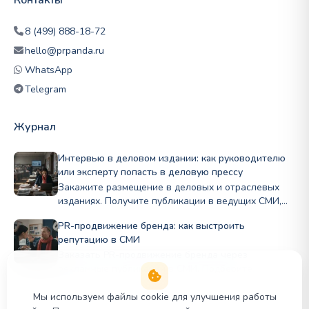
Контакты
8 (499) 888-18-72
hello@prpanda.ru
WhatsApp
Telegram
Журнал
Интервью в деловом издании: как руководителю
или эксперту попасть в деловую прессу
Закажите размещение в деловых и отраслевых
изданиях. Получите публикации в ведущих СМИ,
рост экспертного статуса и доверие партнёров.
PR-продвижение бренда: как выстроить
Медиапродвижение PR Panda.
репутацию в СМИ
Заказать PR-продвижение бренда через
рекламные публикации в СМИ. Подберите
профильные издания по нише и бюджету, стройте
репутацию Полный цикл в PRslon.
Мы используем файлы cookie для улучшения работы