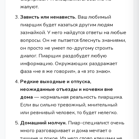
жалуют.
Зависть или ненависть.
Ваш любимый
пиарщик будет казаться другим людям
зазнайкой. У него найдутся ответы на любые
вопросы. Он не пытается блеснуть знаниями,
он просто не умеет по-другому строить
диалог. Пиарщик раздобудет любую
информацию. Окружающих раздражает
фаза «не я же говорил», а «я это знаю».
Редкие выходные и отпуска,
неожиданные отъезды и ночевки вне
дома
— нормальная реальность пиарщика.
Если вы сильно тревожный, мнительный
или ревнивый человек, то будет нелегко.
Домашний молчун.
Пиар-специалист очень
много разговаривает и дома мечтает о
тишине и покое. Из него слово клещами не