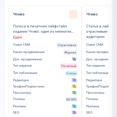
Чтиво
Чтиво
Полоса в печатном лайфстайл
Статья в лайфста
издании Чтиво: один из немногих
отраслевым фоку
толковых печатных изданий
аудитории
Еще
Охват СМИ:
Охват СМИ:
Отраслевое
Канал продвижения:
Канал продвижения
Журнал
Доп. продвижение:
Доп. продвижение:
Тип издания:
Тип издания:
Печатный
Тип публикации:
Тип публикации:
Статья
Редактура:
Редактура:
Трафик/Подписчики:
Трафик/Подписчики
Просмотры:
Просмотры:
Показы:
Показы:
60 000
Реклама:
Реклама:
SEO:
SEO: