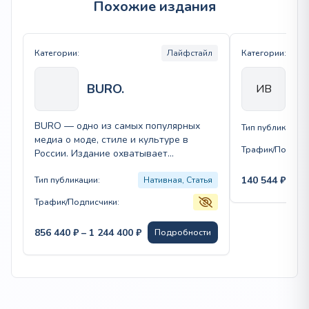
Похожие издания
Категории:
Лайфстайл
Категории:
BURO.
Ид
ИВ
BURO — одно из самых популярных
Тип публикации:
медиа о моде, стиле и культуре в
Трафик/Подписч
России. Издание охватывает
актуальные тренды, интервью с…
140 544
₽
–
63
Тип публикации:
Нативная, Статья
Трафик/Подписчики:
Диапазон
856 440
₽
–
1 244 400
₽
Подробности
цен:
856
440 ₽
–
1