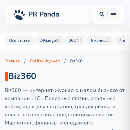
PR Panda
Все статьи
24Gadget
36ON
5 колесо
7 дач
1
1
1
Главная
/
PANDA.Журнал
/
Biz360
Biz360
Biz360 — интернет-журнал о малом бизнесе от
компании «1С». Полезные статьи, реальные
кейсы, идеи для стартапов, тренды рынка и
новые технологии в предпринимательстве.
Маркетинг, финансы, менеджмент,