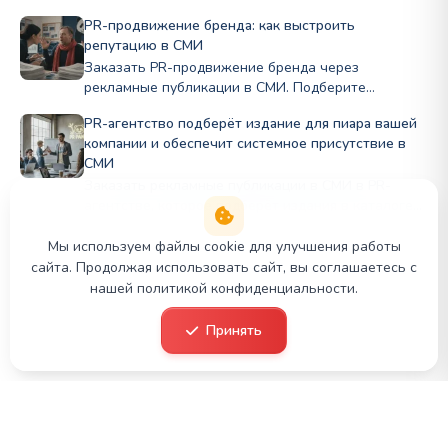
PR-продвижение бренда: как выстроить
репутацию в СМИ
Заказать PR-продвижение бренда через
рекламные публикации в СМИ. Подберите
профильные издания по нише и бюджету, стройте
PR-агентство подберёт издание для пиара вашей
репутацию Полный цикл в PRslon.
компании и обеспечит системное присутствие в
СМИ
Заказать рекламные публикации в СМИ в PR-
агентстве, которое подберёт издания в каталоге
PR Panda для публикации в деловых и отраслевых
СМИ под задачи бизнеса.
Мы используем файлы cookie для улучшения работы
сайта. Продолжая использовать сайт, вы соглашаетесь с
нашей политикой конфиденциальности.
© 2026 PR Panda. Все права защищены.
Принять