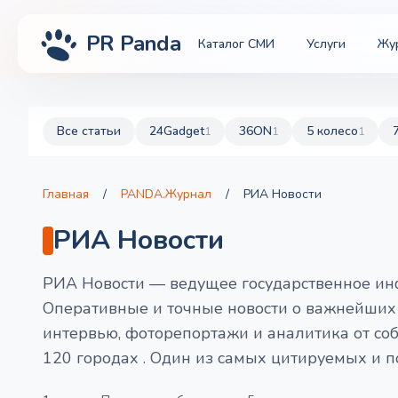
PR Panda
Каталог СМИ
Услуги
Жу
Все статьи
24Gadget
36ON
5 колесо
1
1
1
Главная
/
PANDA.Журнал
/
РИА Новости
РИА Новости
РИА Новости — ведущее государственное инф
Оперативные и точные новости о важнейших 
интервью, фоторепортажи и аналитика от со
120 городах . Один из самых цитируемых и 