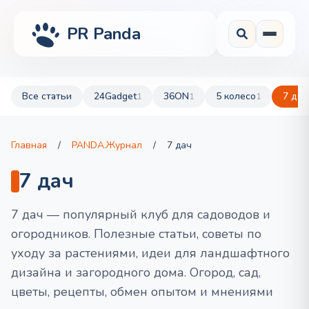
PR Panda
Все статьи
24Gadget
36ON
5 колесо
7 дач
1
1
1
Главная
/
PANDA.Журнал
/
7 дач
7 дач
7 дач — популярный клуб для садоводов и
огородников. Полезные статьи, советы по
уходу за растениями, идеи для ландшафтного
дизайна и загородного дома. Огород, сад,
цветы, рецепты, обмен опытом и мнениями