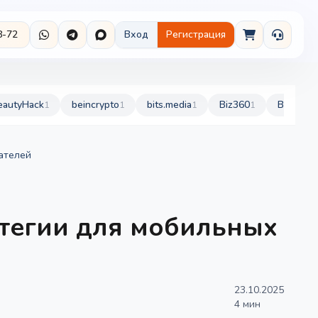
8-72
Вход
Регистрация
eautyHack
beincrypto
bits.media
Biz360
BurdaSty
1
1
1
1
ателей
атегии для мобильных
23.10.2025
4 мин