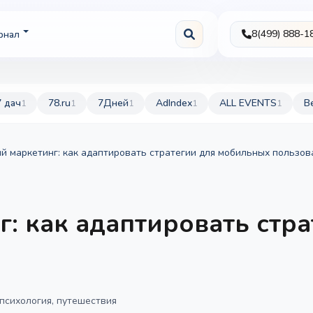
8(499) 888-1
рнал
7 дач
78.ru
7Дней
AdIndex
ALL EVENTS
B
1
1
1
1
1
й маркетинг: как адаптировать стратегии для мобильных пользов
: как адаптировать стр
 психология, путешествия