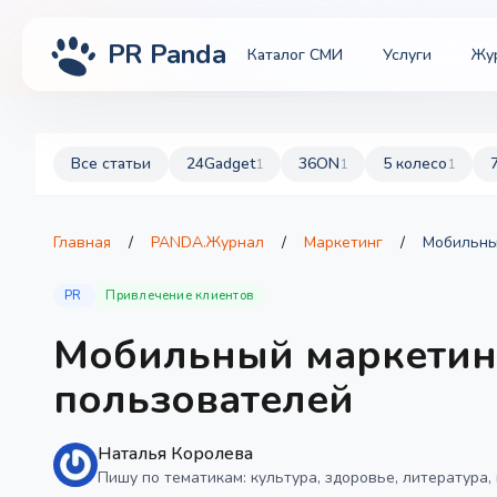
PR Panda
Каталог СМИ
Услуги
Жу
Все статьи
24Gadget
36ON
5 колесо
1
1
1
Главная
/
PANDA.Журнал
/
Маркетинг
/
Мобильны
PR
Привлечение клиентов
Мобильный маркетинг
пользователей
Наталья Королева
Пишу по тематикам: культура, здоровье, литература,