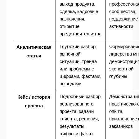
выход продукта,
профессиона
сделка, кадровые
сообщества,
назначения,
поддержание
открытие
активности
представительства
Глубокий разбор
Формировани
Аналитическая
рыночной
лидерства мн
статья
ситуации, тренда
демонстраци
или проблемы с
экспертной
цифрами, фактами,
глубины
выводами
Подробный разбор
Демонстраци
Кейс / история
реализованного
практическог
проекта
проекта: задачи
опыта,
клиента, решения,
привлечение 
результаты,
заказчиков
цифры и факты