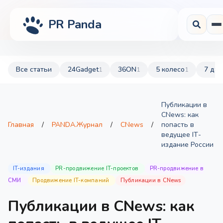
PR Panda
Все статьи
24Gadget
36ON
5 колесо
7 дач
1
1
1
Публикации в
CNews: как
Главная
/
PANDA.Журнал
/
CNews
/
попасть в
ведущее IТ-
издание России
IT-издания
PR-продвижение IT-проектов
PR-продвижение в
СМИ
Продвижение IT-компаний
Публикации в CNews
Публикации в CNews: как