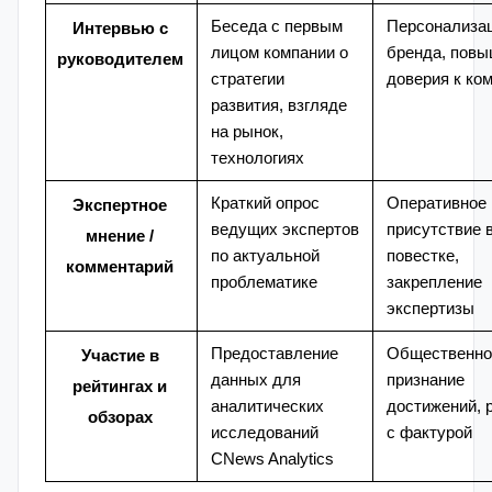
Беседа с первым
Персонализа
Интервью с
лицом компании о
бренда, пов
руководителем
стратегии
доверия к ко
развития, взгляде
на рынок,
технологиях
Краткий опрос
Оперативное
Экспертное
ведущих экспертов
присутствие 
мнение /
по актуальной
повестке,
комментарий
проблематике
закрепление
экспертизы
Предоставление
Общественно
Участие в
данных для
признание
рейтингах и
аналитических
достижений, 
обзорах
исследований
с фактурой
CNews Analytics