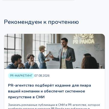
44
400 ₽
–
5
Рекомендуем к прочтению
782
800 ₽
PR-МАРКЕТИНГ
07.08.2026
PR-агентство подберёт издание для пиара
вашей компании и обеспечит системное
присутствие в СМИ
Заказать рекламные публикации в СМИ в PR-агентстве, которое
подберёт издания в каталоге PR Panda для публикации в