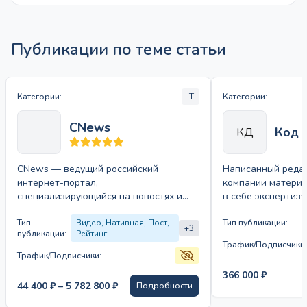
Публикации по теме статьи
Категории:
IT
Категории:
CNews
Код 
КД
CNews — ведущий российский
Написанный редак
интернет-портал,
компании материа
специализирующийся на новостях и
в себе экспертиз
аналитике в области информационных
продукта. Размеща
технологий и телекоммуникаций. На
Тип
Видео, Нативная, Пост,
также анонсирует
Тип публикации:
+3
публикации:
Рейтинг
сайте представлены разделы:…
Трафик/Подписчики:
Трафик/Подписчики:
366 000
₽
Диапазон
44 400
₽
–
5 782 800
₽
Подробности
цен: