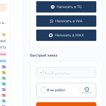
Написать в TG
Написать в WA
ю в
Написать в MAX
евое
И T3
нный
Быстрый заказ
атья
Я не робот
ЗАЩИТА