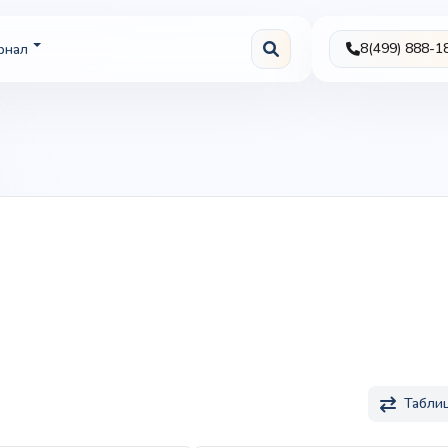
8(499) 888-1
рнал
Табли