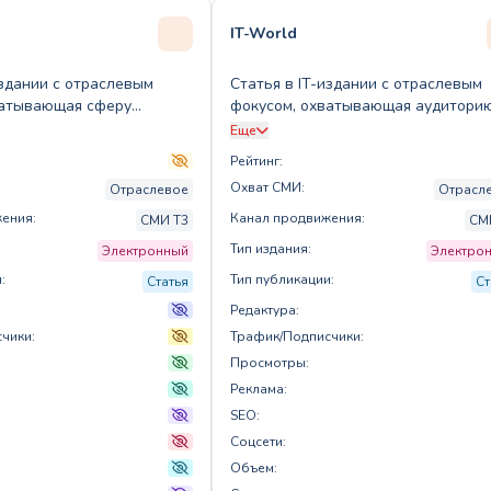
IT-World
издании с отраслевым
Статья в IT-издании с отраслевым
ватывающая сферу
фокусом, охватывающая аудитори
ных технологий
сфере технологий
Еще
Рейтинг:
Охват СМИ:
Отраслевое
Отрасл
ения:
Канал продвижения:
СМИ T3
СМ
Тип издания:
Электронный
Электро
:
Тип публикации:
Статья
Ст
Редактура:
чики:
Трафик/Подписчики:
Просмотры:
Реклама:
SEO:
Соцсети:
Объем: