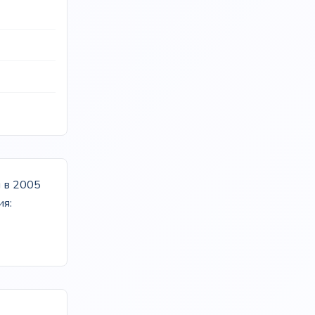
 в 2005
ия: