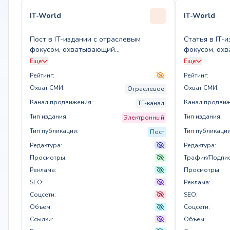
IT-World
IT-World
Пост в IT-издании с отраслевым
Статья в IT-
фокусом, охватывающий
фокусом, ох
специфические темы для целевой
информацион
Еще
Еще
аудитории
Рейтинг:
Рейтинг:
Охват СМИ:
Охват СМИ:
Отраслевое
Канал продвижения:
Канал продвиж
ТГ-канал
Тип издания:
Тип издания:
Электронный
Тип публикации:
Тип публикации
Пост
Редактура:
Редактура:
Просмотры:
Трафик/Подпис
Реклама:
Просмотры:
SEO:
Реклама:
Соцсети:
SEO:
Объем:
Соцсети:
Ссылки:
Объем: