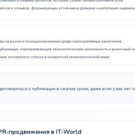
бликации успешных проектов, которые служат лучшей рекламой услуг
ейсов и отзывов, формирующих устойчивое доверие и репутацию надежн
да на рынок и позиционирования среди корпоративных заказчиков
публикации, подчеркивающие технологическую уникальность и рыночный п
е экспертного статуса в конкретной технологической нише
оговориться о публикации в сжатые сроки, даже если у вас нет 
R-продвижения в IT-World