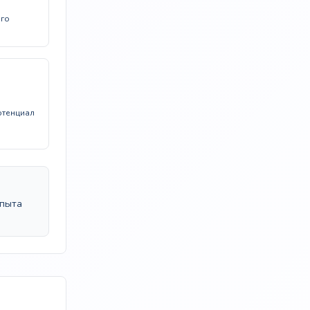
ого
отенциал
опыта