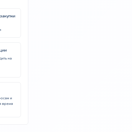
закупки
и
ции
дить на
осам и
я время