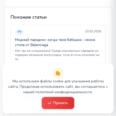
Похожие статьи
10.02.2026
PR
Модный парадокс: когда твоя бабушка – икона
стиля от Balenciaga
Нет, вы не ослышались! Среди изысканных нарядов на
подиуме мелькали аксессуары, точь-в-точь похожие на
те…
09.02.2026
PR
Мы используем файлы cookie для улучшения работы
Почему все любят Дробышевского и при чем
сайта. Продолжая использовать сайт, вы соглашаетесь с
здесь продвижение личного бренда
нашей политикой конфиденциальности.
Видео антрополога Станислава Дробышевского
набирают миллионы просмотров, а комментарии под
Принять
его роликами чаще всего сугубо…