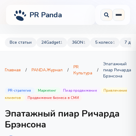
PR Panda
Все статьи
24Gadget
36ON
5 колесо
7 дач
1
1
1
Эпатажный
PR
Главная
/
PANDA.Журнал
/
/
пиар Ричарда
Культура
Брэнсона
PR-стратегия
Маркетинг
Пиар продвижение
Привлечение
клиентов
Продвижение бизнеса в СМИ
Эпатажный пиар Ричарда
Брэнсона