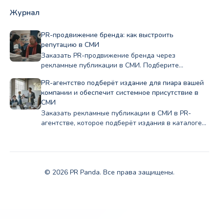
Журнал
PR-продвижение бренда: как выстроить
репутацию в СМИ
Заказать PR-продвижение бренда через
рекламные публикации в СМИ. Подберите
профильные издания по нише и бюджету, стройте
PR-агентство подберёт издание для пиара вашей
репутацию Полный цикл в PRslon.
компании и обеспечит системное присутствие в
СМИ
Заказать рекламные публикации в СМИ в PR-
агентстве, которое подберёт издания в каталоге
PR Panda для публикации в деловых и отраслевых
СМИ под задачи бизнеса.
© 2026 PR Panda. Все права защищены.