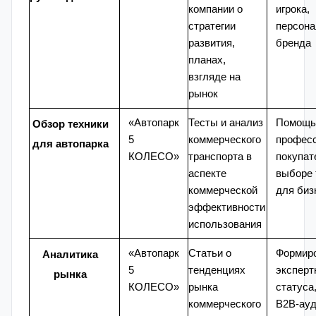
компании о
игрока,
стратегии
персона
развития,
бренда
планах,
взгляде на
рынок
«Автопарк
Тесты и анализ
Помощь
Обзор техники
5
коммерческого
профес
для автопарка
КОЛЕСО»
транспорта в
покупат
аспекте
выборе 
коммерческой
для биз
эффективности
использования
«Автопарк
Статьи о
Формир
Аналитика
5
тенденциях
эксперт
рынка
КОЛЕСО»
рынка
статуса
коммерческого
B2B-ауд