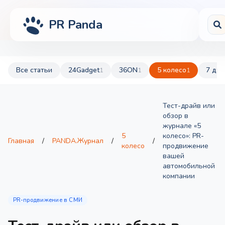
PR Panda
Все статьи
24Gadget
36ON
5 колесо
7 дач
1
1
1
Тест-драйв или
обзор в
журнале «5
5
колесо»: PR-
Главная
/
PANDA.Журнал
/
/
колесо
продвижение
вашей
автомобильной
компании
PR-продвижение в СМИ