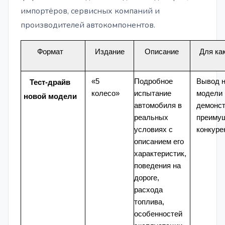
импортёров, сервисных компаний и
производителей автокомпонентов.
Формат
Издание
Описание
Для ка
«5
Подробное
Вывод 
Тест-драйв
колесо»
испытание
модели 
новой модели
автомобиля в
демонс
реальных
преимущ
условиях с
конкуре
описанием его
характеристик,
поведения на
дороге,
расхода
топлива,
особенностей