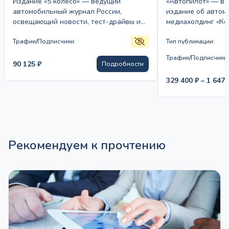
Издание «5 колесо» — ведущий
«Автопилот» — ве
автомобильный журнал России,
издание об автом
освещающий новости, тест-драйвы и
медиахолдинг «Ко
обзоры авто. Аудитория включает
предлагает читат
автолюбителей, профессионалов и
Трафик/Подписчики:
новости автопром
Тип публикации:
дилеров.…
обзоры, тест-дра
Трафик/Подписчики:
90 125
₽
Подробности
329 400
₽
–
1 647
Рекомендуем к прочтению