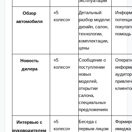
эксплуатации
«5
Детальный
Информ
Обзор
колесо»
разбор модели:
потенц
автомобиля
дизайн, салон,
покупат
технологии,
помощь 
комплектации,
цены
«5
Сообщение о
Операт
Новость
колесо»
поступлении
информ
дилера
новых
аудитор
моделей,
привлеч
открытии
клиенто
салона,
специальных
предложениях
«5
Беседа с
Формир
Интервью с
колесо»
первым лицом
имиджа 
руководителем