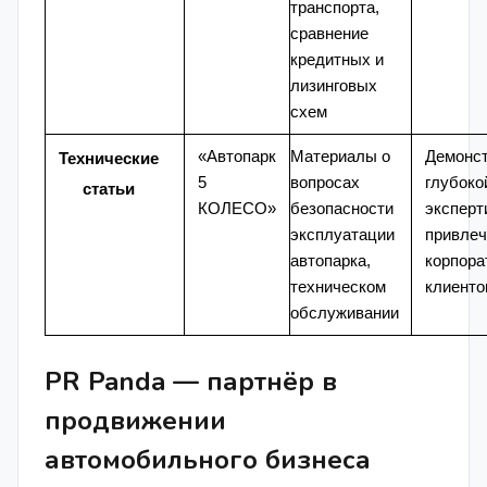
транспорта,
сравнение
кредитных и
лизинговых
схем
«Автопарк
Материалы о
Демонс
Технические
5
вопросах
глубоко
статьи
КОЛЕСО»
безопасности
эксперт
эксплуатации
привлеч
автопарка,
корпора
техническом
клиенто
обслуживании
PR Panda — партнёр в
продвижении
автомобильного бизнеса