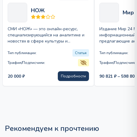
НОЖ
Мир 
СМИ «НОЖ» — это онлайн-ресурс,
Издание Мир 24 М
специализирующийся на аналитике и
информационный т
новостях в сфере культуры и
предлагающие акт
искусства. Издание предлагает
аналитические ма
разнообразные публикации статей,…
Тип публикации:
Статья
различным темам
Тип публикации:
Трафик/Подписчики:
Трафик/Подписчики:
20 000
₽
90 821
₽
–
598 80
Подробности
Рекомендуем к прочтению