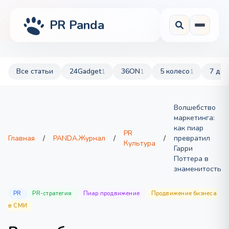
PR Panda
Все статьи
24Gadget
36ON
5 колесо
7 дач
1
1
1
Волшебство
маркетинга:
как пиар
PR
Главная
/
PANDA.Журнал
/
/
превратил
Культура
Гарри
Поттера в
знаменитость
PR
PR-стратегия
Пиар продвижение
Продвижение бизнеса
в СМИ