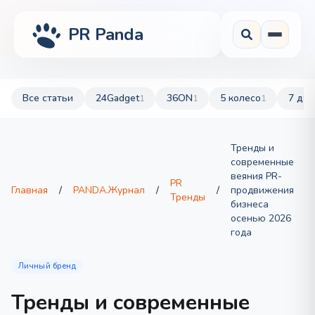
PR Panda
Все статьи
24Gadget
36ON
5 колесо
7 дач
1
1
1
Тренды и
современные
веяния PR-
PR
Главная
/
PANDA.Журнал
/
/
продвижения
Тренды
бизнеса
осенью 2026
года
Личный бренд
Тренды и современные