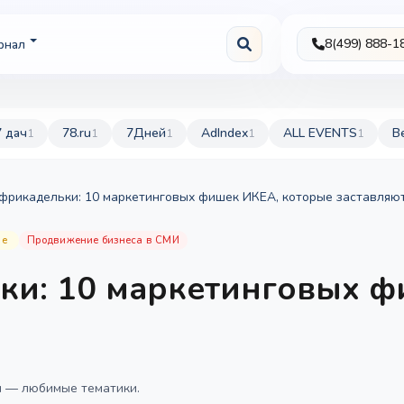
8(499) 888-1
рнал
7 дач
78.ru
7Дней
AdIndex
ALL EVENTS
B
1
1
1
1
1
фрикадельки: 10 маркетинговых фишек ИКЕА, которые заставляю
ие
Продвижение бизнеса в СМИ
ки: 10 маркетинговых ф
ия — любимые тематики.