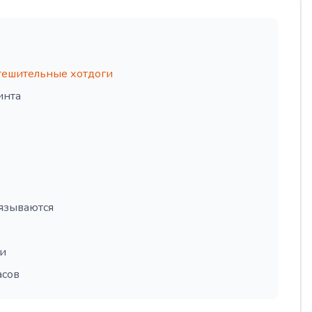
ешительные хотдоги
инта
вязываются
ли
асов