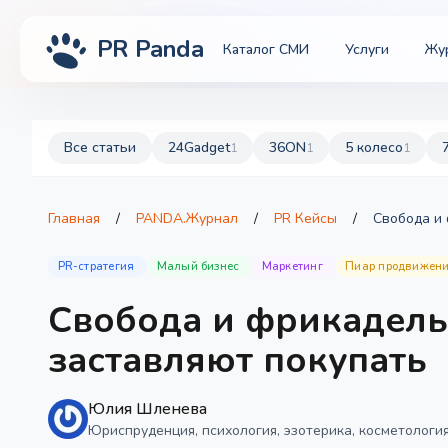
PR Panda
Каталог СМИ
Услуги
Жу
Все статьи
24Gadget
36ON
5 колесо
1
1
1
Главная
/
PANDA.Журнал
/
PR Кейсы
/
Свобода и 
PR-стратегия
Малый бизнес
Маркетинг
Пиар продвижен
Свобода и фрикадель
заставляют покупать
Юлия Шленева
Юриспруденция, психология, эзотерика, косметолог