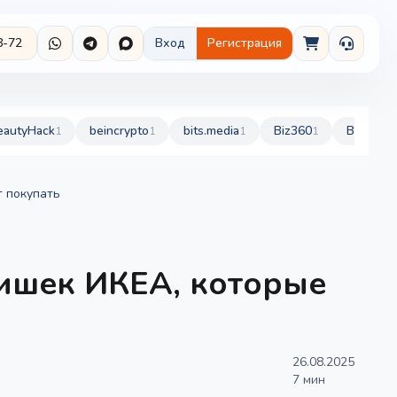
8-72
Вход
Регистрация
eautyHack
beincrypto
bits.media
Biz360
BurdaSty
1
1
1
1
т покупать
ишек ИКЕА, которые
26.08.2025
7 мин