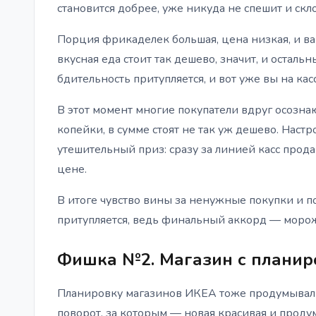
становится добрее, уже никуда не спешит и скл
Порция фрикаделек большая, цена низкая, и ва
вкусная еда стоит так дешево, значит, и остал
бдительность притупляется, и вот уже вы на ка
В этот момент многие покупатели вдруг осозна
копейки, в сумме стоят не так уж дешево. Настро
утешительный приз: сразу за линией касс прод
цене.
В итоге чувство вины за ненужные покупки и 
притупляется, ведь финальный аккорд — морож
Фишка №2. Магазин с планир
Планировку магазинов ИКЕА тоже продумывали
поворот, за которым — новая красивая и прод