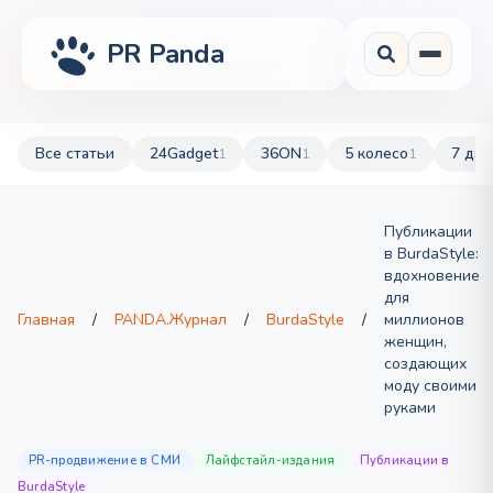
PR Panda
Все статьи
24Gadget
36ON
5 колесо
7 дач
1
1
1
Публикации
в BurdaStyle:
вдохновение
для
Главная
/
PANDA.Журнал
/
BurdaStyle
/
миллионов
женщин,
создающих
моду своими
руками
PR-продвижение в СМИ
Лайфстайл-издания
Публикации в
BurdaStyle