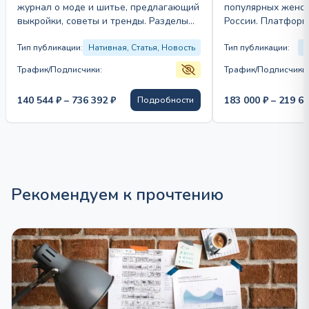
журнал о моде и шитье, предлагающий
популярных женск
выкройки, советы и тренды. Разделы
России. Платформ
сайта включают моду, рукоделие,
материалы о красо
мастер-классы…
Тип публикации:
Нативная, Статья, Новость
за…
Тип публикации:
В
Трафик/Подписчики:
Трафик/Подписчики:
Диапазон
140 544
₽
–
736 392
₽
183 000
₽
–
219 6
Подробности
цен:
140
544 ₽
–
736
392 ₽
Рекомендуем к прочтению