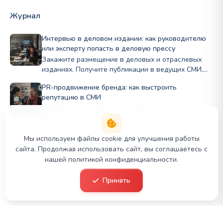
Журнал
Интервью в деловом издании: как руководителю
или эксперту попасть в деловую прессу
Закажите размещение в деловых и отраслевых
изданиях. Получите публикации в ведущих СМИ,
рост экспертного статуса и доверие партнёров.
PR-продвижение бренда: как выстроить
Медиапродвижение PR Panda.
репутацию в СМИ
Заказать PR-продвижение бренда через
рекламные публикации в СМИ. Подберите
профильные издания по нише и бюджету, стройте
репутацию Полный цикл в PRslon.
Мы используем файлы cookie для улучшения работы
сайта. Продолжая использовать сайт, вы соглашаетесь с
нашей политикой конфиденциальности.
© 2026 PR Panda. Все права защищены.
Принять