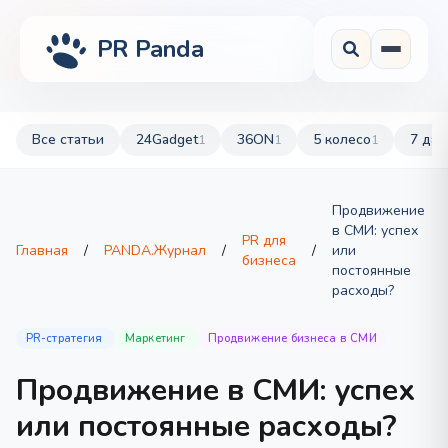
PR Panda
Все статьи
24Gadget
36ON
5 колесо
7 дач
1
1
1
Продвижение
в СМИ: успех
PR для
Главная
/
PANDA.Журнал
/
/
или
бизнеса
постоянные
расходы?
PR-стратегия
Маркетинг
Продвижение бизнеса в СМИ
Продвижение в СМИ: успех
или постоянные расходы?