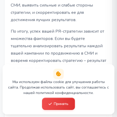
СМИ, выявить сильные и слабые стороны
стратегии, и скорректировать ее для
достижения лучших результатов.
По итогу, успех вашей PR-стратегии зависит от
множества факторов. Если вы будете
тщательно анализировать результаты каждой
вашей кампании по продвижению в СМИ и
вовремя корректировать стратегию – результат
не заставит ждать.
А в чем-то вы даже можете сэкономить по
Мы используем файлы cookie для улучшения работы
сравнению с расходами на рекламу. Ведь как
сайта. Продолжая использовать сайт, вы соглашаетесь с
нашей политикой конфиденциальности.
мы выяснили выше, журналисты могут брать
релизы и сообщения бесплатно.
Принять