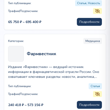
Тип публикации:
Статья, Новость
Трафик/Подписчики:
Диапазон
65 750
₽
–
695 400
₽
Подробности
цен:
65
750 ₽
–
Категории:
Медицина
695
400 ₽
Фармвестник
Издание «Фармвестник» — ведущий источник
информации в фармацевтической отрасли России. Оно
охватывает ключевые разделы: новости, аналитика,
законодательство, маркетинг и интервью…
Тип публикации:
Статья
Трафик/Подписчики:
Диапазон
240 418
₽
–
573 156
₽
Подробности
цен: