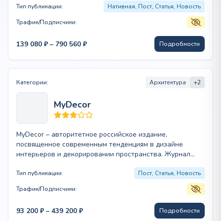
Тип публикации:
Нативная, Пост, Статья, Новость
Трафик/Подписчики:
Диапазон
139 080
₽
–
790 560
₽
Подробности
цен:
139
080 ₽
–
Категории:
Архитектура
+2
790
560 ₽
MyDecor
MyDecor – авторитетное российское издание,
посвященное современным тенденциям в дизайне
интерьеров и декорировании пространства. Журнал
сочетает в себе экспертный анализ…
Тип публикации:
Пост, Статья, Новость
Трафик/Подписчики:
Диапазон
93 200
₽
–
439 200
₽
Подробности
цен: