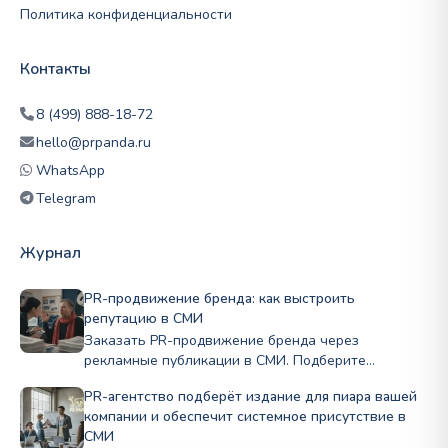
Политика конфиденциальности
Контакты
8 (499) 888-18-72
hello@prpanda.ru
WhatsApp
Telegram
Журнал
PR-продвижение бренда: как выстроить
репутацию в СМИ
Заказать PR-продвижение бренда через
рекламные публикации в СМИ. Подберите
профильные издания по нише и бюджету, стройте
PR-агентство подберёт издание для пиара вашей
репутацию Полный цикл в PRslon.
компании и обеспечит системное присутствие в
СМИ