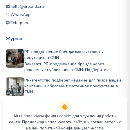
hello@prpanda.ru
WhatsApp
Telegram
Журнал
PR-продвижение бренда: как выстроить
репутацию в СМИ
Заказать PR-продвижение бренда через
рекламные публикации в СМИ. Подберите
профильные издания по нише и бюджету, стройте
PR-агентство подберёт издание для пиара вашей
репутацию Полный цикл в PRslon.
компании и обеспечит системное присутствие в
СМИ
Заказать рекламные публикации в СМИ в PR-
агентстве, которое подберёт издания в каталоге
PR Panda для публикации в деловых и отраслевых
СМИ под задачи бизнеса.
Мы используем файлы cookie для улучшения работы
сайта. Продолжая использовать сайт, вы соглашаетесь с
нашей политикой конфиденциальности.