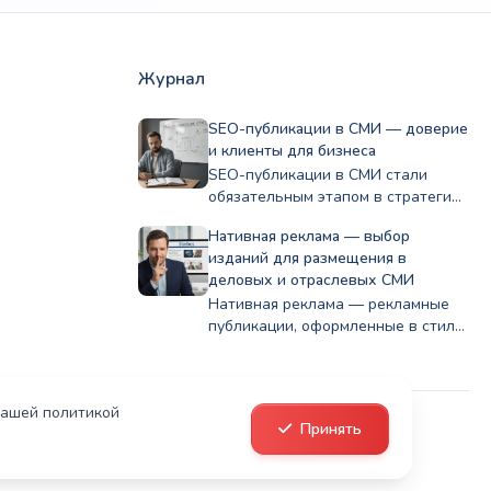
Журнал
SEO-публикации в СМИ — доверие
и клиенты для бизнеса
SEO-публикации в СМИ стали
обязательным этапом в стратегии
развития компании, помогая
Нативная реклама — выбор
бизнесу…
изданий для размещения в
деловых и отраслевых СМИ
Нативная реклама — рекламные
публикации, оформленные в стиле
контента площадки, на которой…
нашей политикой
Принять