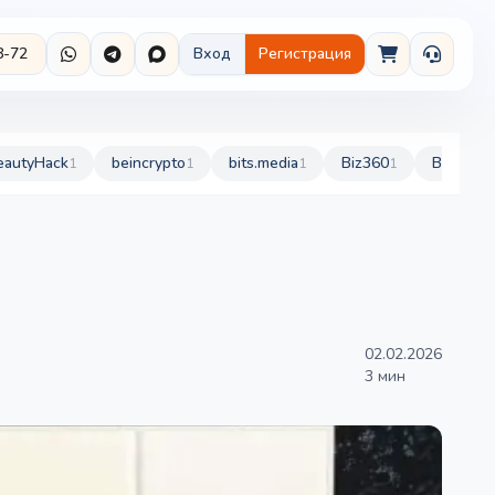
8-72
Вход
Регистрация
eautyHack
beincrypto
bits.media
Biz360
BurdaSty
1
1
1
1
02.02.2026
3 мин