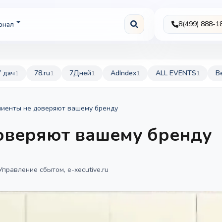
8(499) 888-1
рнал
7 дач
78.ru
7Дней
AdIndex
ALL EVENTS
B
1
1
1
1
1
лиенты не доверяют вашему бренду
оверяют вашему бренду
Управление сбытом, e-xecutive.ru