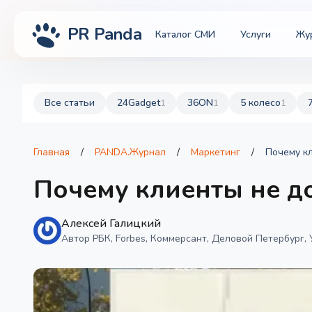
PR Panda
Каталог СМИ
Услуги
Жу
Все статьи
24Gadget
36ON
5 колесо
1
1
1
Главная
/
PANDA.Журнал
/
Маркетинг
/
Почему к
Почему клиенты не д
Алексей Галицкий
Автор РБК, Forbes, Коммерсант, Деловой Петербург, 