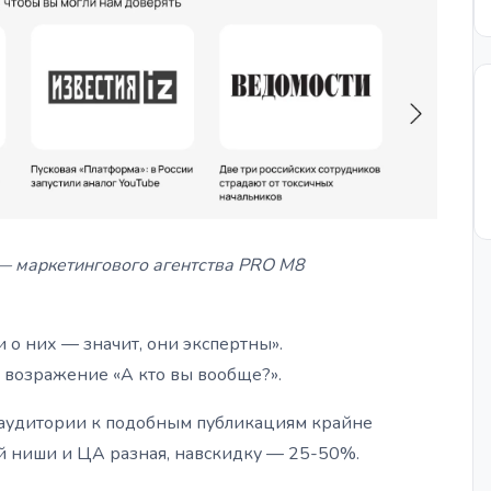
 — маркетингового агентства PRO M8
 о них — значит, они экспертны».
возражение «А кто вы вообще?».
ть аудитории к подобным публикациям крайне
й ниши и ЦА разная, навскидку — 25-50%.