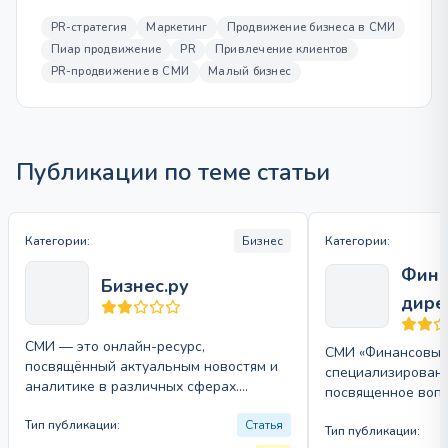
PR-стратегия
Маркетинг
Продвижение бизнеса в СМИ
Пиар продвижение
PR
Привлечение клиентов
PR-продвижение в СМИ
Малый бизнес
Публикации по теме статьи
Категории:
Бизнес
Категории:
Фина
Бизнес.ру
дире
СМИ — это онлайн-ресурс,
СМИ «Финансовый
посвящённый актуальным новостям и
специализированн
аналитике в различных сферах.
посвященное воп
Издание охватывает темы экономики,
управления и кор
политики, культуры и технологий,…
Тип публикации:
Статья
управления. Онла
Тип публикации: