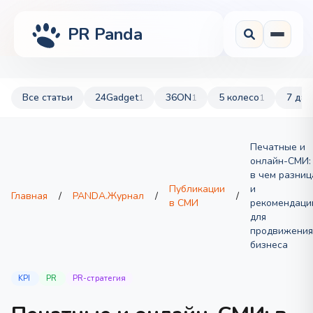
PR Panda
Все статьи
24Gadget
36ON
5 колесо
7 дач
1
1
1
Печатные и
онлайн-СМИ:
в чем разниц
Публикации
и
Главная
/
PANDA.Журнал
/
/
в СМИ
рекомендаци
для
продвижения
бизнеса
KPI
PR
PR-стратегия