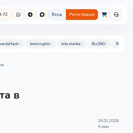
8-72
Вход
Регистрация
eautyHack
beincrypto
bits.media
Biz360
BurdaSty
1
1
1
1
та
та в
24.01.2026
5 мин