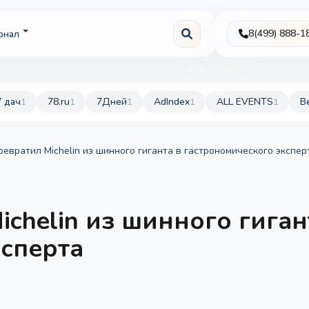
8(499) 888-1
рнал
7 дач
78.ru
7Дней
AdIndex
ALL EVENTS
B
1
1
1
1
1
ревратил Michelin из шинного гиганта в гастрономического экспер
chelin из шинного гиган
ксперта