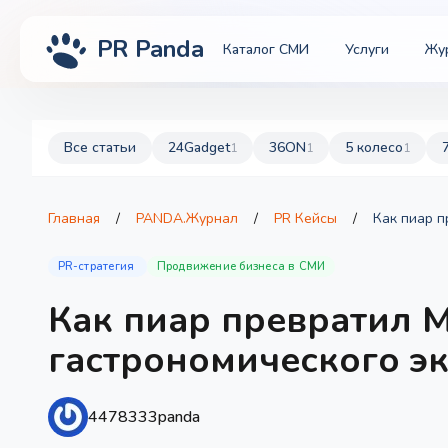
PR Panda
Каталог СМИ
Услуги
Жу
Все статьи
24Gadget
36ON
5 колесо
1
1
1
Главная
/
PANDA.Журнал
/
PR Кейсы
/
Как пиар п
PR-стратегия
Продвижение бизнеса в СМИ
Как пиар превратил Mi
гастрономического э
4478333panda