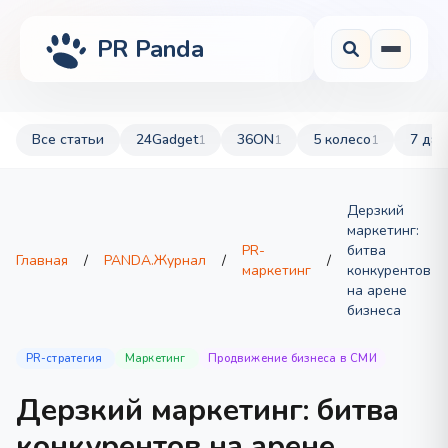
PR Panda
Все статьи
24Gadget
36ON
5 колесо
7 дач
1
1
1
Дерзкий
маркетинг:
PR-
битва
Главная
/
PANDA.Журнал
/
/
маркетинг
конкурентов
на арене
бизнеса
PR-стратегия
Маркетинг
Продвижение бизнеса в СМИ
Дерзкий маркетинг: битва
конкурентов на арене