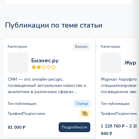
Публикации по теме статьи
Категории:
Бизнес
Категории:
Бизнес.ру
Журн
СМИ — это онлайн-ресурс,
Журнал Аэрофлот
посвящённый актуальным новостям и
специализированн
аналитике в различных сферах.
посвященное авиа
Издание охватывает темы экономики,
культуре. Оно пр
политики, культуры и технологий,…
Тип публикации:
Статья
актуальные новос
Тип публикации:
статьи и интерес
Трафик/Подписчики:
Трафик/Подписчики:
1 229 760
₽
–
2 28
81 000
₽
Подробности
Диапазон
840
₽
цен: