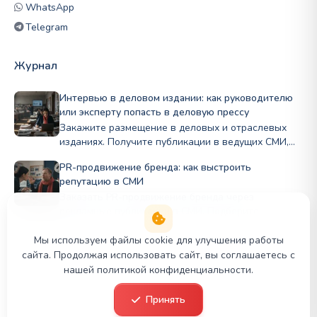
WhatsApp
Telegram
Журнал
Интервью в деловом издании: как руководителю
или эксперту попасть в деловую прессу
Закажите размещение в деловых и отраслевых
изданиях. Получите публикации в ведущих СМИ,
рост экспертного статуса и доверие партнёров.
PR-продвижение бренда: как выстроить
Медиапродвижение PR Panda.
репутацию в СМИ
Заказать PR-продвижение бренда через
рекламные публикации в СМИ. Подберите
профильные издания по нише и бюджету, стройте
репутацию Полный цикл в PRslon.
Мы используем файлы cookie для улучшения работы
сайта. Продолжая использовать сайт, вы соглашаетесь с
нашей политикой конфиденциальности.
© 2026 PR Panda. Все права защищены.
Принять