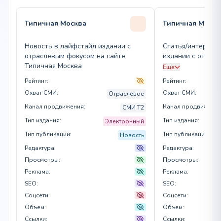
Типичная Москва
Типичная Москв
Новость в лайфстайл издании с
Статья/интервью
отраслевым фокусом на сайте
издании с отрас
Типичная Москва
сайте Типичная 
Еще
Рейтинг:
Рейтинг:
Охват СМИ:
Охват СМИ:
Отраслевое
Канал продвижения:
Канал продвижения
СМИ T2
Тип издания:
Тип издания:
Электронный
Тип публикации:
Тип публикации:
Новость
Редактура:
Редактура:
Просмотры:
Просмотры:
Реклама:
Реклама:
SEO:
SEO:
Соцсети:
Соцсети:
Объем:
Объем:
Ссылки:
Ссылки: