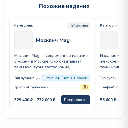
Похожие издания
Категории:
Лайфстайл
Категории:
Ma
Москвич Mag
Москвич Mag — современное издание
Издание MarieC
о жизни в Москве. Оно охватывает
женское издан
темы культуры, гастрономии,
темы моды, кр
городской инфраструктуры и
личных отнош
развлечений. Основные разделы:…
Тип публикации:
Нативная, Статья, Новость
своим читате
Тип публикации:
Трафик/Подписчики:
Трафик/Подписч
Диапазон
329 400
₽
–
732 000
₽
56 600
₽
–
483
Подробности
цен:
329
400 ₽
–
732