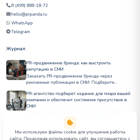
8 (499) 888-18-72
hello@prpanda.ru
WhatsApp
Telegram
Журнал
PR-продвижение бренда: как выстроить
репутацию в СМИ
Заказать PR-продвижение бренда через
рекламные публикации в СМИ. Подберите
профильные издания по нише и бюджету, стройте
PR-агентство подберёт издание для пиара вашей
репутацию Полный цикл в PRslon.
компании и обеспечит системное присутствие в
СМИ
Заказать рекламные публикации в СМИ в PR-
агентстве, которое подберёт издания в каталоге
PR Panda для публикации в деловых и отраслевых
СМИ под задачи бизнеса.
Мы используем файлы cookie для улучшения работы
сайта. Продолжая использовать сайт, вы соглашаетесь с