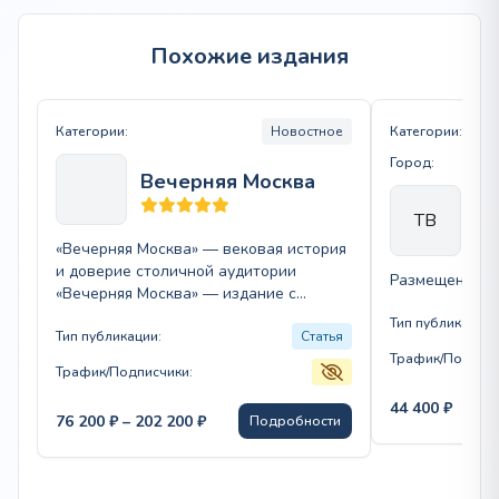
Похожие издания
Категории:
Новостное
Категории:
Город:
Вечерняя Москва
Те
ТВ
«Вечерняя Москва» — вековая история
и доверие столичной аудитории
Размещение с
«Вечерняя Москва» — издание с
вековой историей (с 1923 года),
Тип публикации:
пользующееся…
Тип публикации:
Статья
Трафик/Подписч
Трафик/Подписчики:
44 400
₽
Диапазон
76 200
₽
–
202 200
₽
Подробности
цен:
76
200 ₽