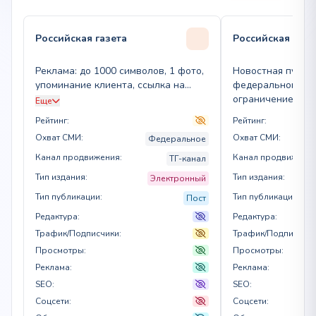
Российская газета
Российская газе
Реклама: до 1000 символов, 1 фото,
Новостная публи
упоминание клиента, ссылка на
федеральном нов
Telegram, 24 часа в ленте, удаление
ограничением до
Еще
через 3 дня
Рейтинг:
Рейтинг:
Охват СМИ:
Охват СМИ:
Федеральное
Канал продвижения:
Канал продвижения
ТГ-канал
Тип издания:
Тип издания:
Электронный
Тип публикации:
Тип публикации:
Пост
Редактура:
Редактура:
Трафик/Подписчики:
Трафик/Подписчики
Просмотры:
Просмотры:
Реклама:
Реклама:
SEO:
SEO:
Соцсети:
Соцсети: