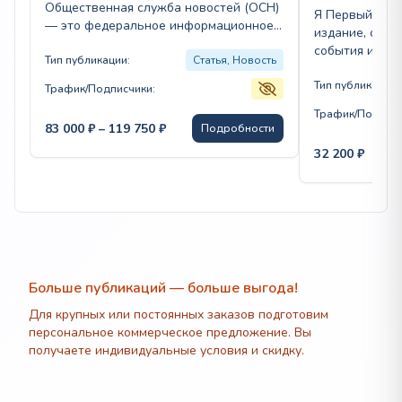
Общественная служба новостей (ОСН)
Я Первый — э
— это федеральное информационное
издание, осв
издание, освещающее ключевые
события и пр
события общественно-политической
Тип публикации:
Статья, Новость
качественную 
жизни России и мира.…
областях. Осн
Тип публикации:
Трафик/Подписчики:
контента вкл
Трафик/Подписч
Диапазон
83 000
₽
–
119 750
₽
Подробности
цен:
32 200
₽
83
000 ₽
–
119
750 ₽
Больше публикаций — больше выгода!
Для крупных или постоянных заказов подготовим
персональное коммерческое предложение. Вы
получаете индивидуальные условия и скидку.