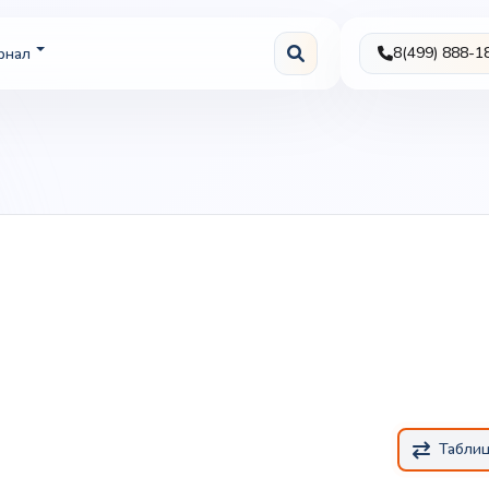
8(499) 888-1
рнал
Табли