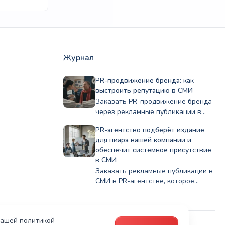
Журнал
PR-продвижение бренда: как
выстроить репутацию в СМИ
Заказать PR-продвижение бренда
через рекламные публикации в
СМИ. Подберите профильные
PR-агентство подберёт издание
издания по нише и бюджету,
для пиара вашей компании и
стройте репутацию Полный цикл в
обеспечит системное присутствие
PRslon.
в СМИ
Заказать рекламные публикации в
СМИ в PR-агентстве, которое
подберёт издания в каталоге PR
Panda для публикации в деловых и
отраслевых СМИ под задачи
нашей политикой
бизнеса.