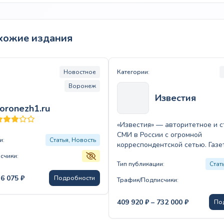
хожие издания
Новостное
Категории:
Воронеж
Известия
oronezh1.ru
«Известия» — авторитетное и 
СМИ в России с огромной
и:
Статья, Новость
корреспондентской сетью. Газе
основана в 1917 году и уже бо
счики:
Тип публикации:
Стат
Диапазон
16 075
₽
Подробности
Трафик/Подписчики:
цен:
40
Диапазон
409 920
₽
–
732 000
₽
По
130 ₽
цен:
–
409