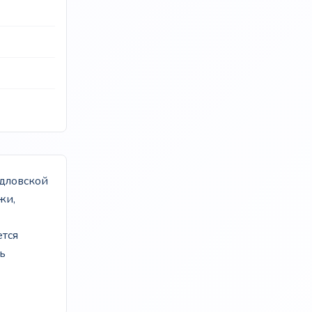
рдловской
жи,
ется
ь