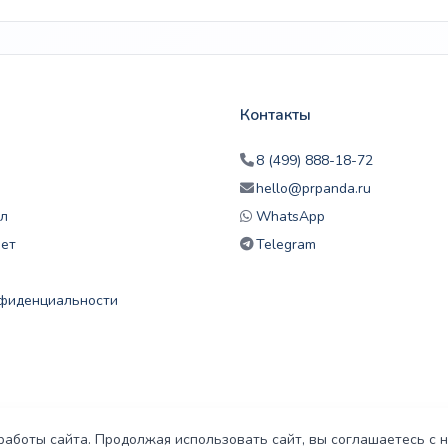
116
920 ₽
075 ₽
–
732
000 ₽
Контакты
8 (499) 888-18-72
hello@prpanda.ru
л
WhatsApp
нет
Telegram
нфиденциальности
работы сайта. Продолжая использовать сайт, вы соглашаетесь с 