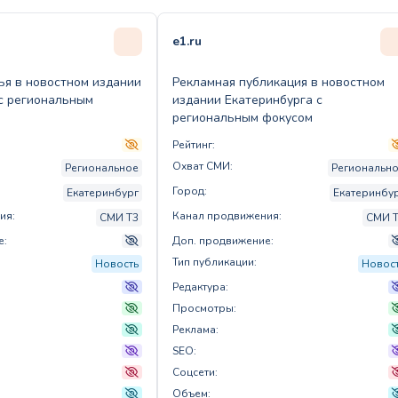
e1.ru
ья в новостном издании
Рекламная публикация в новостном
с региональным
издании Екатеринбурга с
региональным фокусом
Рейтинг:
Охват СМИ:
Региональное
Региональн
Город:
Екатеринбург
Екатеринбу
ия:
Канал продвижения:
СМИ T3
СМИ 
е:
Доп. продвижение:
Тип публикации:
Новость
Новос
Редактура:
Просмотры:
Реклама:
SEO:
Соцсети:
Объем: