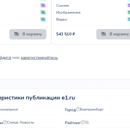
Ссылки:
Изображения:
Видео:
В корзину
543 510
₽
В корзину
йдите
или
зарегистрируйтесь
.
ристики публикации e1.ru
гиональное
Город
Екатеринбург
ии
Статья, Новость
Рейтинг