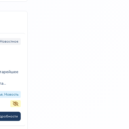
Новостное
Категории:
Новостное
Город:
Владикавказ
Сапа медиа
СМ
старейшее
Размещение рекламной статьи/новости
та
лее…
Тип публикации:
Новость
ья, Новость
Трафик/Подписчики:
44 400
₽
Подробности
дробности