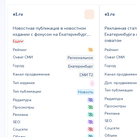
e1.ru
e1.ru
Новостная публикация в новостном
Рекламная стат
издании с фокусом на Екатеринбург,
Екатеринбурга 
объем до 2500 знаков
охватом
Еще
Рейтинг:
Рейтинг:
Охват СМИ:
Охват СМИ:
Региональное
Город:
Город:
Екатеринбург
Канал продвижения:
Канал продвижен
СМИ T2
Тип издания:
Доп. продвижени
-
Тип публикации:
Тип публикации:
Новость
Редактура:
Редактура:
Просмотры:
Просмотры:
Реклама:
Реклама:
SEO:
SEO:
Соцсети:
Соцсети:
Объем:
Объем: