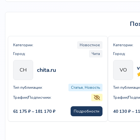
По
Категории:
Новостное
Категории:
Город:
Чита
Город:
v
chita.ru
CH
VO
Тип публикации:
Статья, Новость
Тип публикаци
Трафик/Подписчики:
Трафик/Подпи
Диапазон
61 175
₽
–
181 170
₽
40 130
₽
–
1
Подробности
цен:
61
175 ₽
–