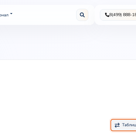
8(499) 888-1
рнал
Табли