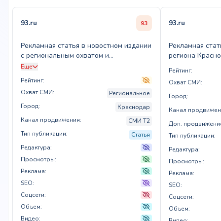
93.ru
93.ru
93
Рекламная статья в новостном издании
Рекламная стат
с региональным охватом и
региона Красн
тематическим фокусом
Еще
Рейтинг:
Рейтинг:
Охват СМИ:
Охват СМИ:
Региональное
Город:
Город:
Краснодар
Канал продвижен
Канал продвижения:
СМИ T2
Доп. продвижени
Тип публикации:
Статья
Тип публикации:
Редактура:
Редактура:
Просмотры:
Просмотры:
Реклама:
Реклама:
SEO:
SEO:
Соцсети:
Соцсети:
Объем:
Объем:
Видео:
Видео: