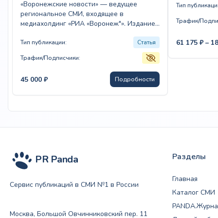
«Воронежские новости» — ведущее
Тип публикаци
региональное СМИ, входящее в
Трафик/Подпи
медиахолдинг «РИА «Воронеж"». Издание
охватывает ключевые события области,
61 175
₽
–
1
публикуя новости, аналитику, репортажи…
Тип публикации:
Статья
Трафик/Подписчики:
45 000
₽
Подробности
Разделы
PR Panda
Главная
Сервис публикаций в СМИ №1 в России
Каталог СМИ
PANDA.Журна
Москва, Большой Овчинниковский пер. 11