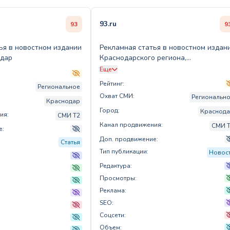
93.ru
93
9
ья в новостном издании
Рекламная статья в новостном издан
одар
Краснодарского региона,
ориентированная на городскую
Еще
аудиторию
Рейтинг:
Региональное
Охват СМИ:
Региональн
Краснодар
Город:
Краснод
ия:
СМИ T2
Канал продвижения:
СМИ 
е:
Доп. продвижение:
Статья
Тип публикации:
Новос
Редактура:
Просмотры:
Реклама:
SEO:
Соцсети:
Объем: