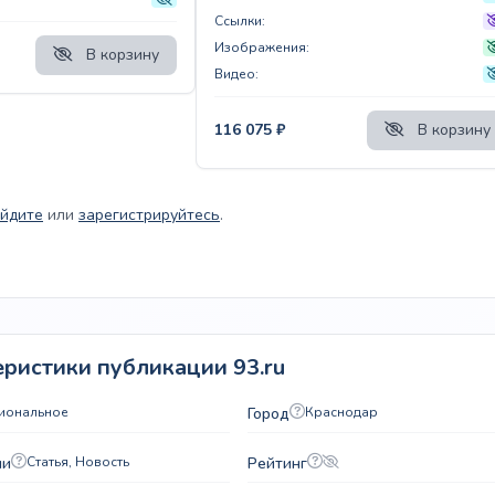
Ссылки:
Изображения:
В корзину
Видео:
116 075
₽
В корзину
йдите
или
зарегистрируйтесь
.
ристики публикации 93.ru
гиональное
Город
Краснодар
ии
Статья, Новость
Рейтинг