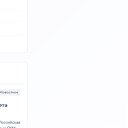
Новостное
Категории:
Новостное
Город:
Новосибирск
ета
Сиб.фм
Российская