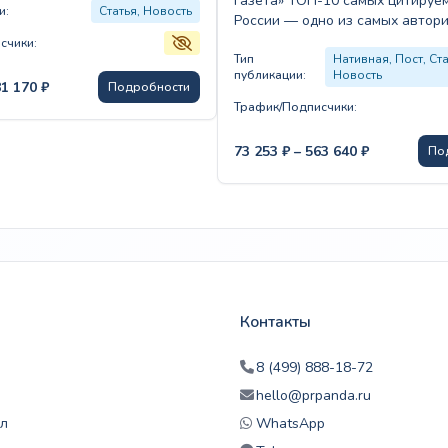
газета» ТОП-10 самых цитиру
и:
Статья, Новость
России — одно из самых автор
изданий, официальный публика
счики:
государственных документов.…
Тип
Нативная, Пост, Ста
публикации:
Новость
Диапазон
81 170
₽
Подробности
цен:
Трафик/Подписчики:
61
175 ₽
Диапазон
73 253
₽
–
563 640
₽
По
–
цен:
181
73
170 ₽
253 ₽
–
563
640 ₽
Контакты
8 (499) 888-18-72
hello@prpanda.ru
л
WhatsApp