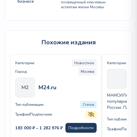
бизнесе
посвященный ключевым
аспектам жизни Москвы
Похожие издания
Категории:
Новостное
Категории:
Город:
Москва
М
M24.ru
M2
МАМСИЛА — о
популярных он
Тип публикации:
Статья
России. Платф
материалы о м
Трафик/Подписчики:
детей, здоров
Тип публикации:
Диапазон
183 000
₽
–
1 282 976
₽
Подробности
Трафик/Подписч
цен: