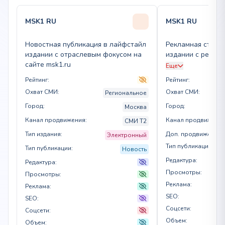
MSK1 RU
MSK1 RU
Новостная публикация в лайфстайл
Рекламная статья
издании с отраслевым фокусом на
издании с регио
сайте msk1.ru
для городских п
Еще
Рейтинг:
Рейтинг:
Охват СМИ:
Охват СМИ:
Региональное
Город:
Город:
Москва
Канал продвижения:
Канал продвижения
СМИ T2
Тип издания:
Доп. продвижение:
Электронный
Тип публикации:
Тип публикации:
Новость
Редактура:
Редактура:
Просмотры:
Просмотры:
Реклама:
Реклама:
SEO:
SEO:
Соцсети:
Соцсети:
Объем:
Объем: