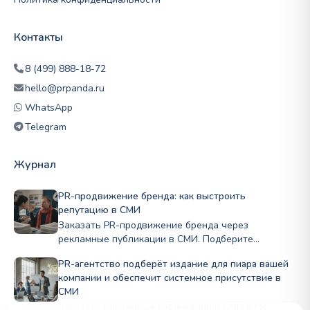
Контакты
8 (499) 888-18-72
hello@prpanda.ru
WhatsApp
Telegram
Журнал
PR-продвижение бренда: как выстроить
репутацию в СМИ
Заказать PR-продвижение бренда через
рекламные публикации в СМИ. Подберите
профильные издания по нише и бюджету, стройте
PR-агентство подберёт издание для пиара вашей
репутацию Полный цикл в PRslon.
компании и обеспечит системное присутствие в
СМИ
Заказать рекламные публикации в СМИ в PR-