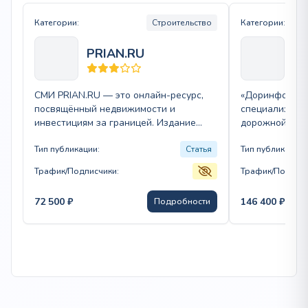
Категории:
Строительство
Категории:
PRIAN.RU
Д
СМИ PRIAN.RU — это онлайн-ресурс,
«Доринфо» — 
посвящённый недвижимости и
специализиру
инвестициям за границей. Издание
дорожной инф
предоставляет актуальные новости,
Сайт охватыва
аналитические материалы и статьи,
Тип публикации:
Статья
состояние дор
Тип публикации:
охватывающие…
ремонт, безоп
Трафик/Подписчики:
Трафик/Подписч
72 500
₽
146 400
₽
Подробности