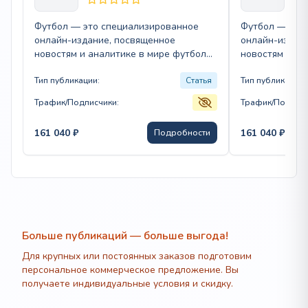
Футбол — это специализированное
Футбол — это
онлайн-издание, посвященное
онлайн-издан
новостям и аналитике в мире футбола.
новостям и ан
Оно предлагает актуальные
Оно предлага
публикации статей, охватывающие все
Тип публикации:
Статья
публикации ст
Тип публикации:
аспекты…
аспекты…
Трафик/Подписчики:
Трафик/Подписч
161 040
₽
161 040
₽
Подробности
Больше публикаций — больше выгода!
Для крупных или постоянных заказов подготовим
персональное коммерческое предложение. Вы
получаете индивидуальные условия и скидку.