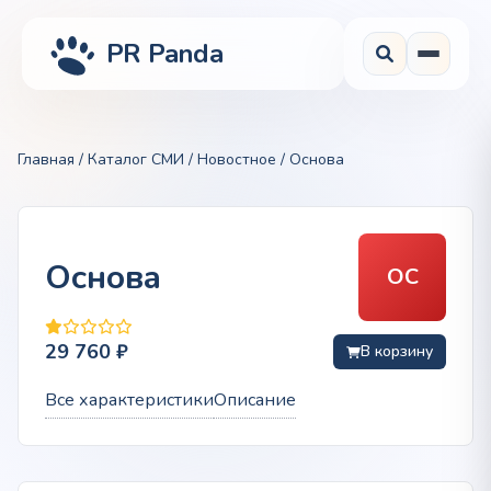
PR Panda
Главная
/
Каталог СМИ
/
Новостное
/ Основа
Основа
ОС
29 760
₽
В корзину
Все характеристики
Описание