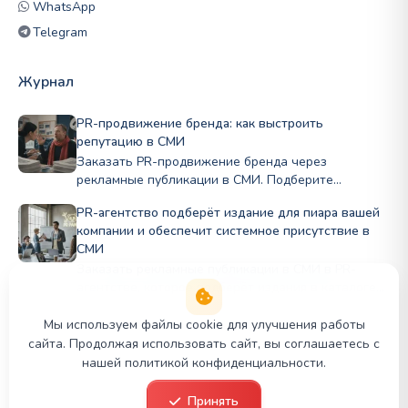
WhatsApp
Telegram
Журнал
PR-продвижение бренда: как выстроить
репутацию в СМИ
Заказать PR-продвижение бренда через
рекламные публикации в СМИ. Подберите
профильные издания по нише и бюджету, стройте
PR-агентство подберёт издание для пиара вашей
репутацию Полный цикл в PRslon.
компании и обеспечит системное присутствие в
СМИ
Заказать рекламные публикации в СМИ в PR-
агентстве, которое подберёт издания в каталоге
PR Panda для публикации в деловых и отраслевых
СМИ под задачи бизнеса.
Мы используем файлы cookie для улучшения работы
сайта. Продолжая использовать сайт, вы соглашаетесь с
нашей политикой конфиденциальности.
© 2026 PR Panda. Все права защищены.
Принять