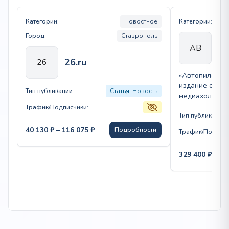
Категории:
Новостное
Категории:
Город:
Ставрополь
Ав
АВ
26.ru
26
«Автопилот» 
издание об ав
Тип публикации:
Статья, Новость
медиахолдинг
предлагает ч
Трафик/Подписчики:
новости автоп
Тип публикации:
обзоры, тест-
Диапазон
40 130
₽
–
116 075
₽
Подробности
Трафик/Подписч
цен:
40
329 400
₽
–
1 
130 ₽
–
116
075 ₽