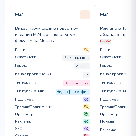
M24
M24
Видео публикация в новостном
Реклама в TG-кан
издании M24 с региональным
абзаца, 6 строчек
фокусом на Москву
показов/сутки, 15
Еще
Рейтинг:
Рейтинг:
Охват СМИ:
Охват СМИ:
Региональное
Город:
Город:
Москва
Канал продвижения:
Канал продвижения
ТВ
Тип издания:
Тип издания:
Электронный
Тип публикации:
Тип публикации:
Видео | Телеэфир
Редактура:
Редактура:
Трафик/Подписчики:
Трафик/Подписчики
Просмотры:
Просмотры:
Реклама:
Показы:
SEO:
Реклама:
Соцсети: