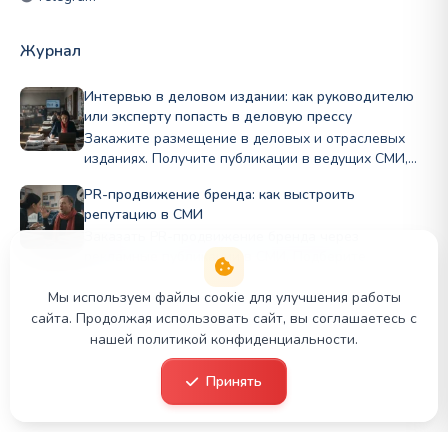
Журнал
Интервью в деловом издании: как руководителю
или эксперту попасть в деловую прессу
Закажите размещение в деловых и отраслевых
изданиях. Получите публикации в ведущих СМИ,
рост экспертного статуса и доверие партнёров.
PR-продвижение бренда: как выстроить
Медиапродвижение PR Panda.
репутацию в СМИ
Заказать PR-продвижение бренда через
рекламные публикации в СМИ. Подберите
профильные издания по нише и бюджету, стройте
репутацию Полный цикл в PRslon.
Мы используем файлы cookie для улучшения работы
сайта. Продолжая использовать сайт, вы соглашаетесь с
нашей политикой конфиденциальности.
© 2026 PR Panda. Все права защищены.
Принять