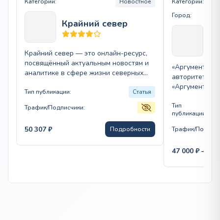
Категории:
Новостное
Категории:
Город:
Крайний север
Ар
Крайний север — это онлайн-ресурс,
посвящённый актуальным новостям и
«Аргументы и 
аналитике в сфере жизни северных
авторитетных 
регионов России. Издание охватывает
«Аргументы и 
темы экологии,…
Тип публикации:
Статья
из самых авт
Тип
В
Трафик/Подписчики:
публикации:
С
50 307
₽
Подробности
Трафик/Подписч
47 000
₽
–
732