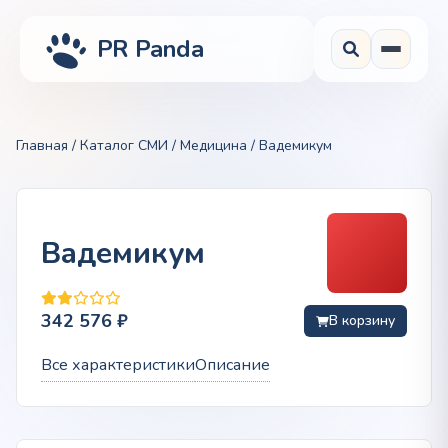
PR Panda
Главная
/
Каталог СМИ
/
Медицина
/ Вадемикум
Вадемикум
342 576
₽
В корзину
Все характеристики
Описание