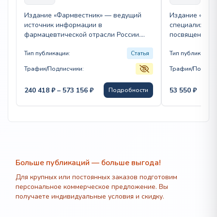
Издание «Фармвестник» — ведущий
Издание «Здра
источник информации в
специализиров
фармацевтической отрасли России.
посвященный 
Оно охватывает ключевые разделы:
медицине. На 
новости, аналитика, законодательство,
Тип публикации:
Статья
разделы: новос
Тип публикации:
маркетинг и интервью…
исследования,
Трафик/Подписчики:
Трафик/Подписч
Диапазон
240 418
₽
–
573 156
₽
53 550
₽
Подробности
цен:
240
418 ₽
–
573
156 ₽
Больше публикаций — больше выгода!
Для крупных или постоянных заказов подготовим
персональное коммерческое предложение. Вы
получаете индивидуальные условия и скидку.