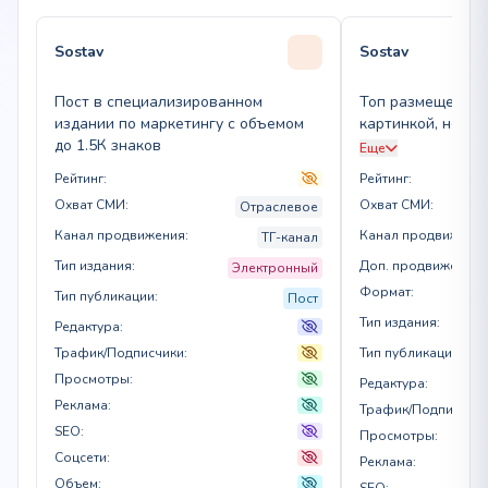
Sostav
Sostav
Пост в специализированном
Топ размещение 
издании по маркетингу с объемом
картинкой, недел
до 1.5К знаков
в ленте и архиве 
Еще
дней)
Рейтинг:
Рейтинг:
Охват СМИ:
Охват СМИ:
Отраслевое
Канал продвижения:
Канал продвижения
ТГ-канал
Тип издания:
Доп. продвижение:
Электронный
Формат:
Тип публикации:
Пост
Тип издания:
Редактура:
Трафик/Подписчики:
Тип публикации:
Просмотры:
Редактура:
Реклама:
Трафик/Подписчики
SEO:
Просмотры:
Соцсети:
Реклама:
Объем:
SEO: