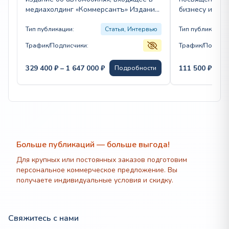
медиахолдинг «Коммерсантъ» Издание
бизнесу и све
предлагает читателям актуальные
starhit.ru чит
новости автопрома, экспертные
Тип публикации:
Статья, Интервью
новости, экс
Тип публикации:
обзоры, тест-драйвы…
Трафик/Подписчики:
Трафик/Подписч
Диапазон
329 400
₽
–
1 647 000
₽
111 500
₽
–
43
Подробности
цен:
329
400 ₽
–
1
647
000 ₽
Больше публикаций — больше выгода!
Для крупных или постоянных заказов подготовим
персональное коммерческое предложение. Вы
получаете индивидуальные условия и скидку.
Свяжитесь с нами