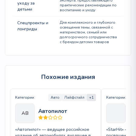
эксперта, предоставляющего
уходу за
практические рекомендации по
детьми
воспитанию и уходу
Спецпроекты и
Для комплексного и глубокого
освещения темы, связанной с
лонгриды
материнством, семьей или
долгосрочного сотрудничества
с брендом детских товаров
Похожие издания
Категории:
Авто
Лайфстайл
+1
Категории:
Автопилот
St
АВ
«Автопилот» — ведущее российское
«StarHit» — п
издание об автомобилях, входящее в
посвященное ж