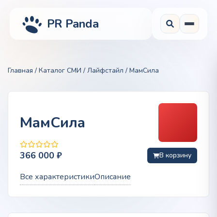
PR Panda
Главная
/
Каталог СМИ
/
Лайфстайл
/ МамСила
МамСила
366 000
₽
В корзину
Все характеристики
Описание