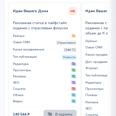
Идеи Вашего Дома
Идеи Вашего Д
ИВ
Рекламная статья в лайфстайл
Рекламная стать
издании с отраслевым фокусом
издании с лайфс
объем до К знако
Рейтинг:
Рейтинг:
Охват СМИ:
Отраслевое
Охват СМИ:
Канал продвижения:
СМИ T2
Канал продвижения
Тип публикации:
Новость
Доп. продвижение:
Редактура:
Формат:
Просмотры:
Тип публикации:
Реклама:
SEO:
Редактура:
Соцсети:
Просмотры:
Объем:
Показы:
Видео:
Реклама:
SEO:
140 544
₽
В корзину
Соцсети: