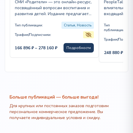
СМИ «Родители» — это онлайн-ресурс,
PeopleTalk — 
посвящённый вопросам воспитания и
влиятельных ж
развития детей. Издание предлагает
входящий в то
разнообразный контент, включая
среди lifestyl
новости, аналитические материалы,
Тип публикации:
Статья, Новость
светскую хрон
Тип
публикации:
советы…
Трафик/Подписчики:
Трафик/Подписч
Диапазон
166 896
₽
–
278 160
₽
Подробности
цен:
248 880
₽
–
73
166
896 ₽
–
278
160 ₽
Больше публикаций — больше выгода!
Для крупных или постоянных заказов подготовим
персональное коммерческое предложение. Вы
получаете индивидуальные условия и скидку.