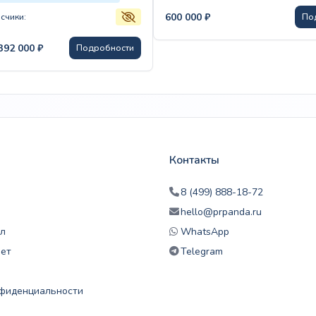
600 000
₽
счики:
По
Диапазон
 392 000
₽
Подробности
цен:
60
000 ₽
–
4
392
000 ₽
Контакты
8 (499) 888-18-72
hello@prpanda.ru
л
WhatsApp
нет
Telegram
нфиденциальности