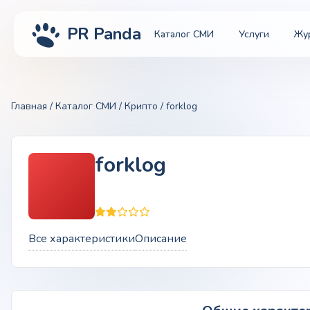
PR Panda
Каталог СМИ
Услуги
Жу
Главная
/
Каталог СМИ
/
Крипто
/ forklog
forklog
Все характеристики
Описание