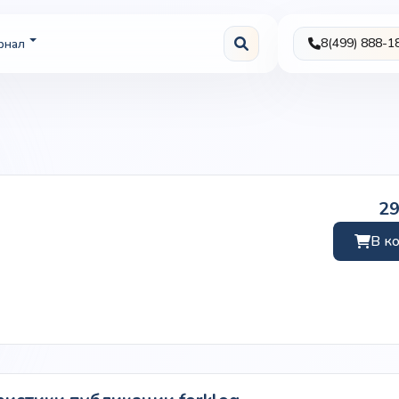
8(499) 888-1
рнал
2
В к