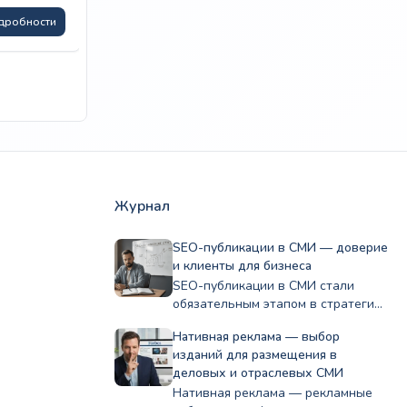
56 600
₽
дробности
Подробности
Журнал
SEO-публикации в СМИ — доверие
и клиенты для бизнеса
SEO-публикации в СМИ стали
обязательным этапом в стратегии
развития компании, помогая
Нативная реклама — выбор
бизнесу…
изданий для размещения в
деловых и отраслевых СМИ
Нативная реклама — рекламные