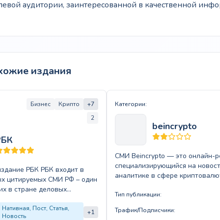
елевой аудитории, заинтересованной в качественной инф
хожие издания
Бизнес
Крипто
+7
Категории:
2
beincrypto
РБК
СМИ Beincrypto — это онлайн-р
специализирующийся на новост
издание РБК РБК входит в
аналитике в сфере криптовалю
х цитируемых СМИ РФ – один
блокчейна. Издание предлагае
их в стране деловых
читателям актуальные матери
Тип публикации:
гов с…
Нативная, Пост, Статья,
Трафик/Подписчики:
+1
Новость