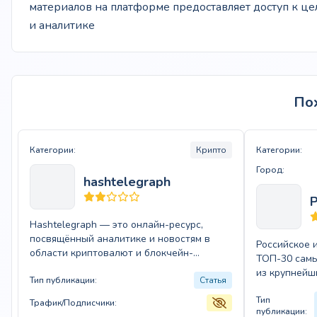
материалов на платформе предоставляет доступ к ц
и аналитике
По
Категории:
Крипто
Категории:
Город:
hashtelegraph
Hashtelegraph — это онлайн-ресурс,
посвящённый аналитике и новостям в
Российское 
области криптовалют и блокчейн-
ТОП-30 самы
технологий. Издание предлагает глубокие
из крупнейш
исследования, обзоры и актуальные…
Тип публикации:
Статья
медиахолдин
Тип
Трафик/Подписчики:
публикации: