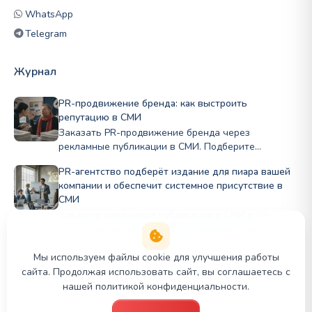
WhatsApp
Telegram
Журнал
PR-продвижение бренда: как выстроить
репутацию в СМИ
Заказать PR-продвижение бренда через
рекламные публикации в СМИ. Подберите
профильные издания по нише и бюджету, стройте
PR-агентство подберёт издание для пиара вашей
репутацию Полный цикл в PRslon.
компании и обеспечит системное присутствие в
СМИ
Заказать рекламные публикации в СМИ в PR-
агентстве, которое подберёт издания в каталоге
PR Panda для публикации в деловых и отраслевых
СМИ под задачи бизнеса.
Мы используем файлы cookie для улучшения работы
сайта. Продолжая использовать сайт, вы соглашаетесь с
нашей политикой конфиденциальности.
© 2026 PR Panda. Все права защищены.