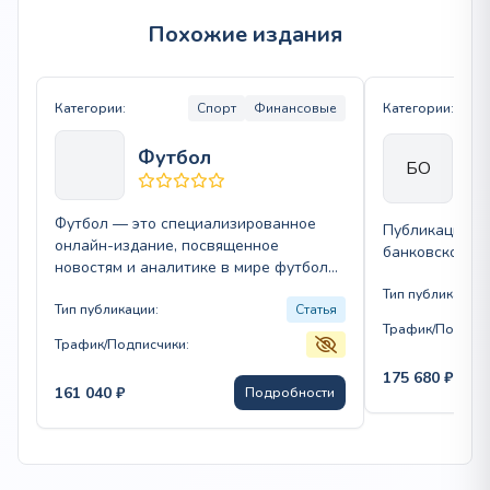
Похожие издания
Категории:
Спорт
Финансовые
Категории:
Ба
Футбол
БО
об
Футбол — это специализированное
Публикация в
онлайн-издание, посвященное
банковской и
новостям и аналитике в мире футбола.
Оно предлагает актуальные
Тип публикации:
публикации статей, охватывающие все
Тип публикации:
Статья
Трафик/Подписч
аспекты…
Трафик/Подписчики:
175 680
₽
161 040
₽
Подробности