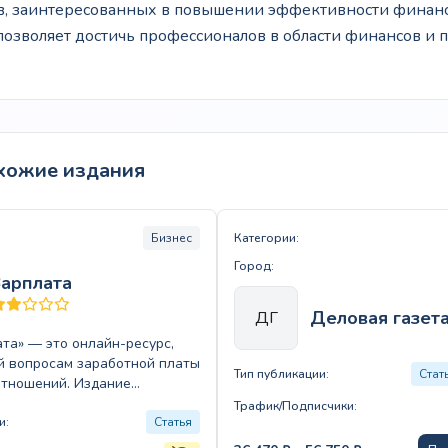
ов, заинтересованных в повышении эффективности финан
озволяет достичь профессионалов в области финансов и 
хожие издания
Бизнес
Категории:
Город:
Зарплата
Деловая газет
ДГ
та» — это онлайн-ресурс,
 вопросам заработной платы
Тип публикации:
Стат
отношений. Издание
аналитические материалы и
Трафик/Подписчики:
новости, охватывающие…
и:
Статья
Диапазон