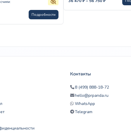
36 470
₽
–
56 750
₽
По
счики:
цен:
36
Подробности
470 ₽
–
56
750 ₽
Контакты
8 (499) 888-18-72
hello@prpanda.ru
л
WhatsApp
нет
Telegram
нфиденциальности