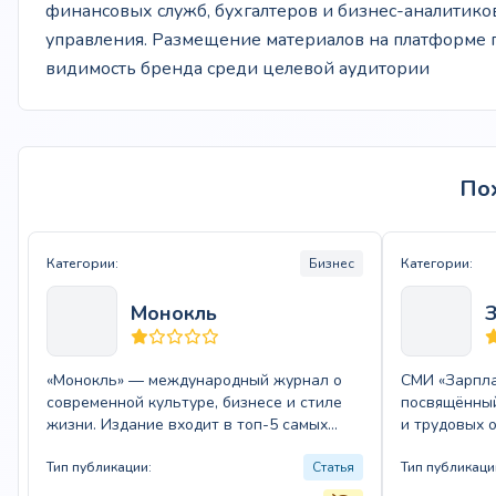
финансовых служб, бухгалтеров и бизнес-аналитик
управления. Размещение материалов на платформе п
видимость бренда среди целевой аудитории
По
Категории:
Бизнес
Категории:
Монокль
«Монокль» — международный журнал о
СМИ «Зарпла
современной культуре, бизнесе и стиле
посвящённый
жизни. Издание входит в топ-5 самых
и трудовых 
влиятельных luxury-медиа с
предлагает 
ежемесячным…
Тип публикации:
Статья
актуальные 
Тип публикаци