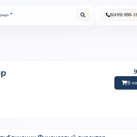
8(499) 888-1
рнал
ор
В к