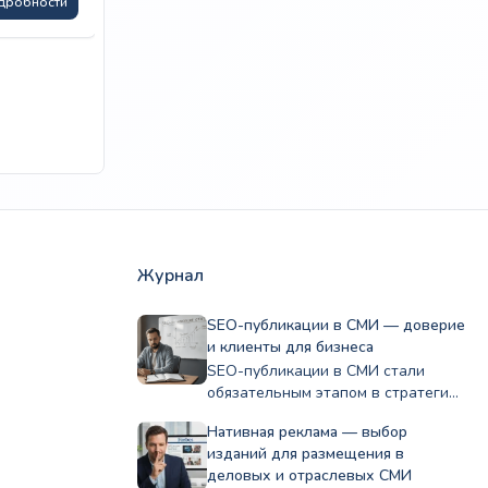
дробности
Тип
Нативная, Пост, Статья,
+1
публикации:
Новость
Трафик/Подписчики:
Диапазон
107 840
₽
–
1 522 209
₽
Подробности
цен:
107
840 ₽
–
1
522
209 ₽
Журнал
SEO-публикации в СМИ — доверие
и клиенты для бизнеса
SEO-публикации в СМИ стали
обязательным этапом в стратегии
развития компании, помогая
Нативная реклама — выбор
бизнесу…
изданий для размещения в
деловых и отраслевых СМИ