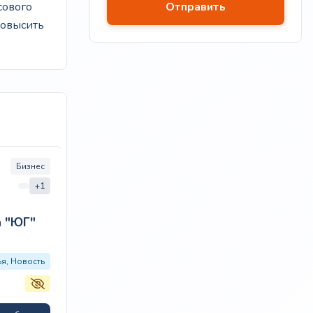
сового
повысить
Бизнес
Категории:
Бизнес
Новостное
+1
Город:
Санкт-Петербург
Ведомости
а "ЮГ"
«Ведомости» — одно из самых
ья, Новость
авторитетных деловых изданий России,
основанное в 1999 году. Издание входит в
топ-5 самых читаемых бизнес-СМИ,…