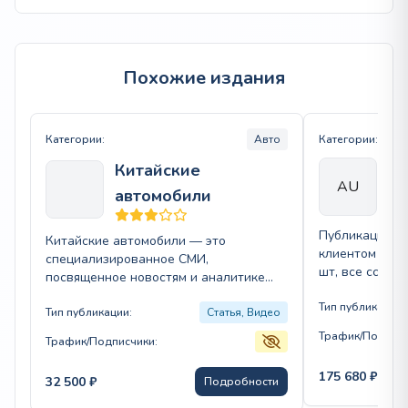
Похожие издания
Категории:
Авто
Категории:
Китайские
Au
AU
автомобили
Публикация те
Китайские автомобили — это
клиентом ( до 
специализированное СМИ,
шт, все ссылк
посвященное новостям и аналитике
follow, не поп
автомобильной отрасли Китая.
Тип публикации:
Издание предлагает актуальную
Тип публикации:
Статья, Видео
информацию о новых моделях,…
Трафик/Подписч
Трафик/Подписчики:
175 680
₽
32 500
₽
Подробности