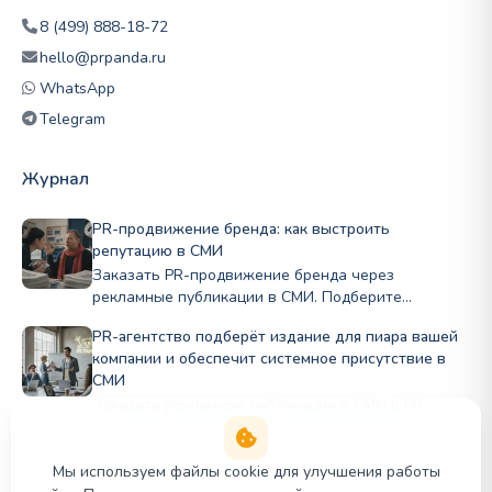
8 (499) 888-18-72
hello@prpanda.ru
WhatsApp
Telegram
Журнал
PR-продвижение бренда: как выстроить
репутацию в СМИ
Заказать PR-продвижение бренда через
рекламные публикации в СМИ. Подберите
профильные издания по нише и бюджету, стройте
PR-агентство подберёт издание для пиара вашей
репутацию Полный цикл в PRslon.
компании и обеспечит системное присутствие в
СМИ
Заказать рекламные публикации в СМИ в PR-
агентстве, которое подберёт издания в каталоге
PR Panda для публикации в деловых и отраслевых
СМИ под задачи бизнеса.
Мы используем файлы cookie для улучшения работы